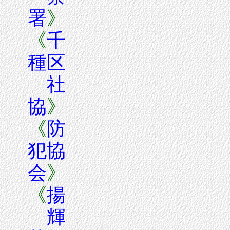
署
》
《
千
種区
社
協
》
《
防
犯協
会
》
《
揚
輝