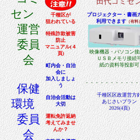
田代コミセ
セン
プロジェクター・書画
千種区が
利用できます
狙われている
（有料
運営
特殊詐欺被害
防止
委員
マニュアル(４
映像機器・パソコン接
頁)
会
ＵＳＢメモリ接続
紙の資料等投影可
町内会・自治
会に
加入しましょ
・・・・・・・・・・・
保健
う
千種区区政運営方
自治会活動は
環境
あじさいプラン
大切
2026(4頁)
委員
運転免許返納
考えてみませ
んか？
会