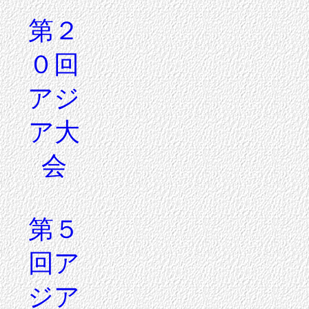
第２
０回
アジ
ア大
会
第５
回ア
ジア