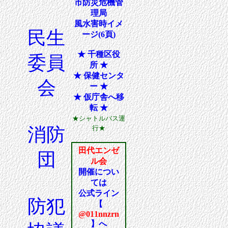
市防災危機管
理局
風水害時イメ
民生
ージ(6頁)
★ 千種区役
委員
所 ★
★ 保健センタ
会
ー ★
★ 仮庁舎へ移
転 ★
★シャトルバス運
行★
消防
田代エンゼ
団
ル会
開催につい
ては
公式ライン
防犯
【
@011nnzrn
】へ