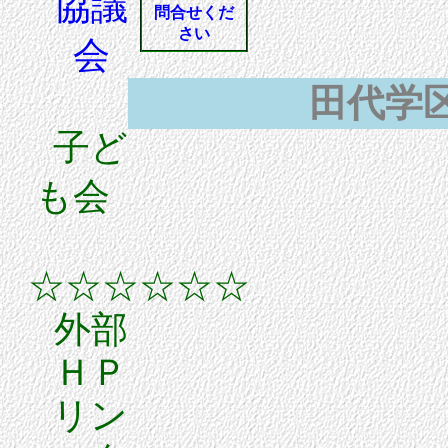
協議
問合せくだ
さい
会
田代学
子ど
も会
☆☆☆☆☆☆
外部
ＨＰ
リン