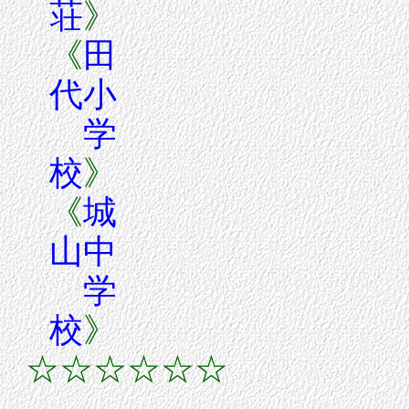
荘
》
《
田
代小
学
校
》
《
城
山中
学
校
》
☆☆☆☆☆☆