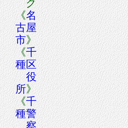
ク
《
名
古屋
市
》
《
千
種区
役
所
》
《
千
種警
察