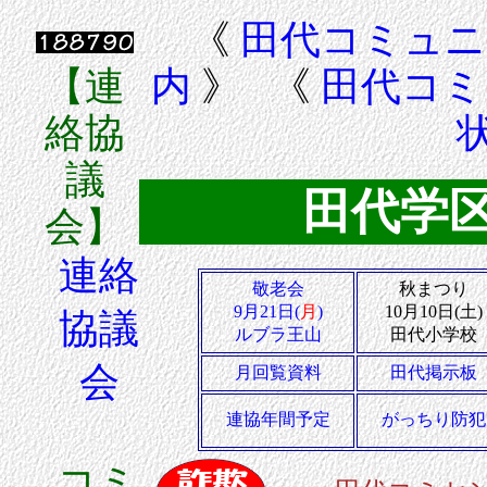
《
田代コミュニ
【連
内
》 《
田代コミ
絡協
議
田代学
会】
連絡
敬老会
秋まつり
9月21日(
月
)
10月10日(土)
協議
ルブラ王山
田代小学校
会
月回覧資料
田代掲示板
連協年間予定
がっちり防犯
コミ